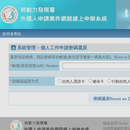
使用者專區
系統管理 > 個人工作申請密碼還原
還原預設密碼，預設密碼等於帳號(身分證字號第一碼為大寫)。Reset as Default P
*
帳號(居留證號)ARC Number
*
請確認認證方式
自然人憑證卡
健保卡
行動自然
建議使用Chrome
請將螢幕解析度設定